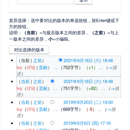
差异选择：选中要对比的版本的单选按钮，按Enter键或下
方的按钮。
说明：
（当前）
=与最后版本之间的差异，
（之前）
=与上
一版本之间的差异，
小
=小编辑。
（当前 |
之前
）
2021年9月18日 (六) 18:48
Ivy
（
讨论
|
贡献
）
‎
. .
（752字节）
（+1）
‎
. .
（
→
描
述
）
（
当前
|
之前
）
2021年9月18日 (六) 18:48
Ivy
（
讨论
|
贡献
）
‎
. .
（751字节）
（+82）
‎
. .
（
→
描
述
）
（
当前
|
之前
）
2019年8月20日 (二) 19:00
Ivy
（
讨论
|
贡献
）
‎
. .
（669字节）
（-5）
‎
. .
（
→
描
述
）
（
当前
|
之前
）
2019年6月6日 (四) 17:16